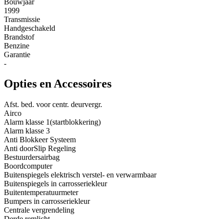
Bouwjaar
1999
Transmissie
Handgeschakeld
Brandstof
Benzine
Garantie
-
Opties en Accessoires
Afst. bed. voor centr. deurvergr.
Airco
Alarm klasse 1(startblokkering)
Alarm klasse 3
Anti Blokkeer Systeem
Anti doorSlip Regeling
Bestuurdersairbag
Boordcomputer
Buitenspiegels elektrisch verstel- en verwarmbaar
Buitenspiegels in carrosseriekleur
Buitentemperatuurmeter
Bumpers in carrosseriekleur
Centrale vergrendeling
Derde remlicht