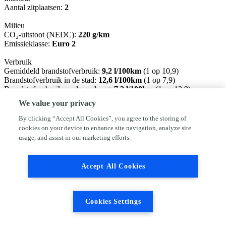
Aantal zitplaatsen:
2
Milieu
CO₂-uitstoot (NEDC):
220 g/km
Emissieklasse:
Euro 2
Verbruik
Gemiddeld brandstofverbruik:
9,2 l/100km
(1 op 10,9)
Brandstofverbruik in de stad:
12,6 l/100km
(1 op 7,9)
Brandstofverbruik op de snelweg:
7,2 l/100km
(1 op 13,9)
We value your privacy
Financiële informatie
BTW/marge:
BTW niet verrekenbaar voor ondernemers
By clicking “Accept All Cookies”, you agree to the storing of
(margeregeling)
cookies on your device to enhance site navigation, analyze site
usage, and assist in our marketing efforts.
aflevering pakket vanaf 599,-
Auto professioneel gereinigd en gepoetst
Accept All Cookies
Afleveringsbeurt waar de auto aan toe is, uitgevoerd volgens
fabrieksvoorschriften
Minimaal 1 jaar APK
Kwart tank brandstof
Cookies Settings
12 maanden BOVAG aankoopgarantie
Gratis vervangend vervoer bij garantie werkzaamheden