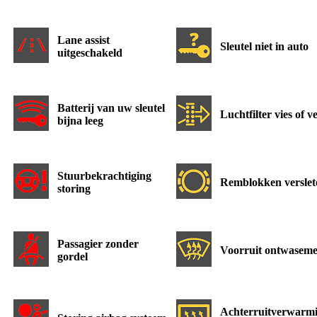
Lane assist
Sleutel niet in auto
uitgeschakeld
Batterij van uw sleutel
Luchtfilter vies of v
bijna leeg
Stuurbekrachtiging
Remblokken verslet
storing
Passagier zonder
Voorruit ontwasem
gordel
Achterruitverwarm